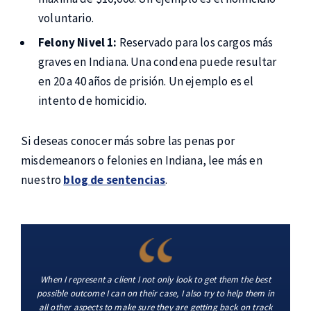
voluntario.
Felony Nivel 1:
Reservado para los cargos más
graves en Indiana. Una condena puede resultar
en 20 a 40 años de prisión. Un ejemplo es el
intento de homicidio.
Si deseas conocer más sobre las penas por
misdemeanors o felonies en Indiana, lee más en
nuestro
blog de sentencias
.
When I represent a client I not only look to get them the best
possible outcome I can on their case, I also try to help them in
all other aspects to make sure they are getting back on track