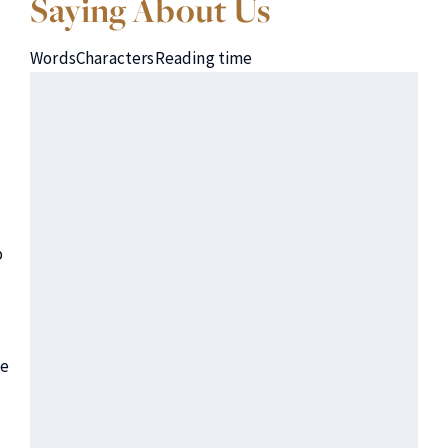
Saying About Us
Words
Characters
Reading time
p
he